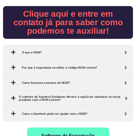
Clique aqui e entre em
contato já para saber como
podemos te auxiliar!
O que é NCM?
Por que é importante escolher o código NCM correto?
Como funciona estrutura do NCM?
O sofware da Xportech Solutions oferece a opção de cadastrar os meus
produtos com o NCM correto?
Como a Xportech pode me ajudar com o NCM?
Software de Exportação