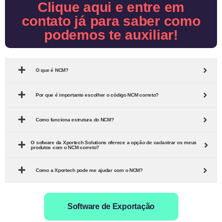
Clique aqui e entre em
contato já para saber como
podemos te auxiliar!
O que é NCM?
Por que é importante escolher o código NCM correto?
Como funciona estrutura do NCM?
O sofware da Xportech Solutions oferece a opção de cadastrar os meus
produtos com o NCM correto?
Como a Xportech pode me ajudar com o NCM?
Software de Exportação