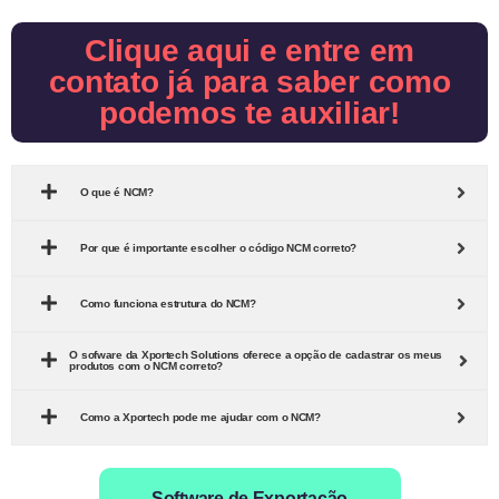
Clique aqui e entre em
contato já para saber como
podemos te auxiliar!
O que é NCM?
Por que é importante escolher o código NCM correto?
Como funciona estrutura do NCM?
O sofware da Xportech Solutions oferece a opção de cadastrar os meus
produtos com o NCM correto?
Como a Xportech pode me ajudar com o NCM?
Software de Exportação