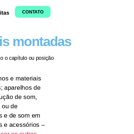
CONTATO
itas
ais montadas
o o capítulo ou posição
hos e materiais
s; aparelhos de
dução de som,
 ou de
s e de som em
es e acessórios –
cer os outros