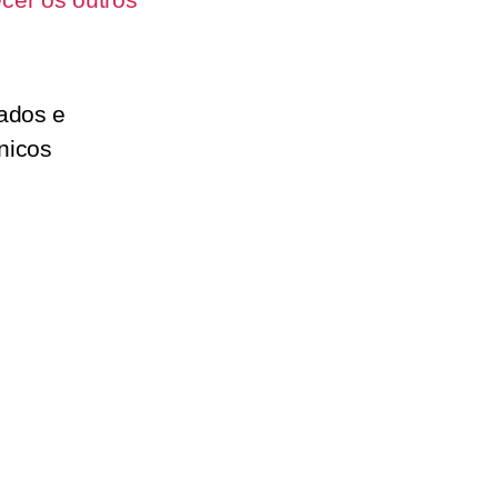
rados e
ónicos