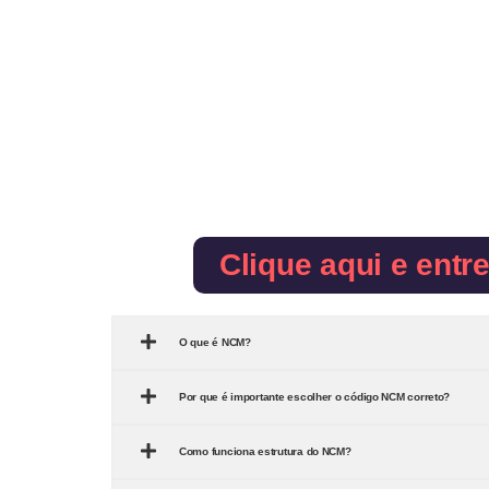
Clique aqui e entr
O que é NCM?
Por que é importante escolher o código NCM correto?
Como funciona estrutura do NCM?