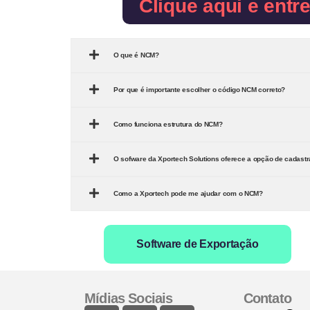
Clique aqui e entr
O que é NCM?
Por que é importante escolher o código NCM correto?
Como funciona estrutura do NCM?
O sofware da Xportech Solutions oferece a opção de cadast
Como a Xportech pode me ajudar com o NCM?
Software de Exportação
Mídias Sociais
Contato