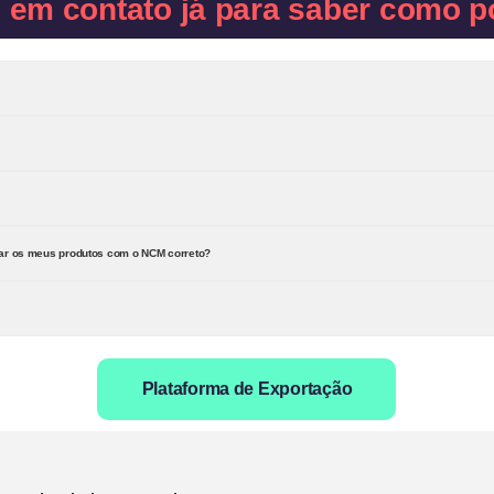
e em contato já para saber como p
rar os meus produtos com o NCM correto?
Plataforma de Exportação