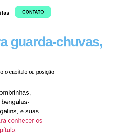
CONTATO
itas
ra guarda-chuvas,
o o capítulo ou posição
sombrinhas,
, bengalas-
galins, e suas
ara conhecer os
ítulo.