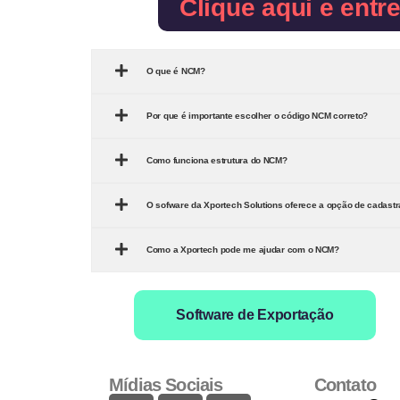
Clique aqui e entr
O que é NCM?
Por que é importante escolher o código NCM correto?
Como funciona estrutura do NCM?
O sofware da Xportech Solutions oferece a opção de cadast
Como a Xportech pode me ajudar com o NCM?
Software de Exportação
Mídias Sociais
Contato