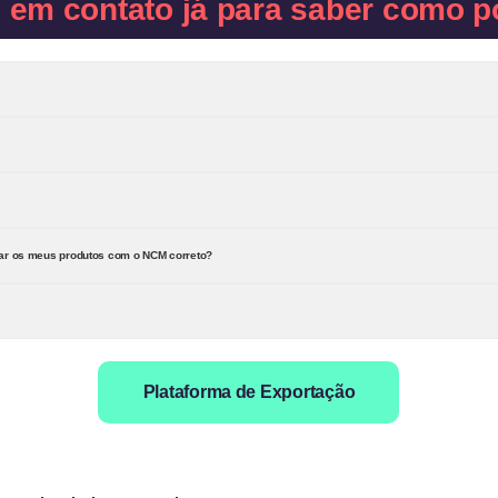
e em contato já para saber como p
rar os meus produtos com o NCM correto?
Plataforma de Exportação