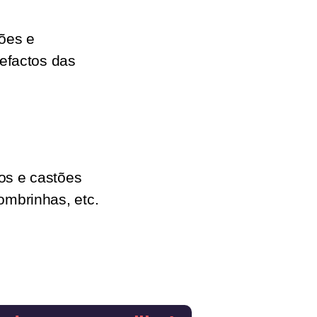
ções e
tefactos das
os e castões
ombrinhas, etc.