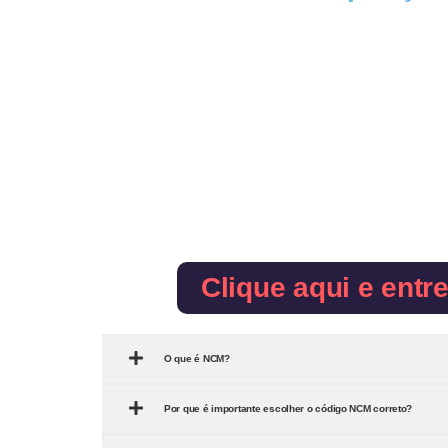
Clique aqui e entr
O que é NCM?
Por que é importante escolher o código NCM correto?