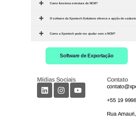
Como funciona estrutura do NCM?
O sofware da Xportech Solutions oferece a opção de cadast
Como a Xportech pode me ajudar com o NCM?
Software de Exportação
Mídias Sociais
Contato
contato@xpo
+55 19 999
Rua Amauri,