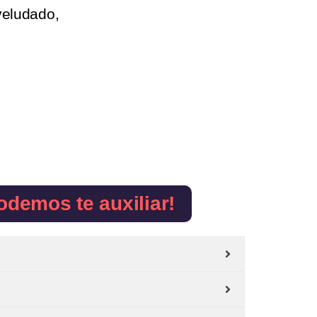
veludado,
odemos te auxiliar!