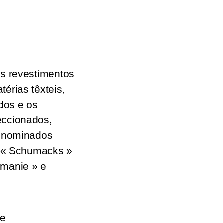
os revestimentos
érias têxteis,
ados e os
eccionados,
denominados
, « Schumacks »
amanie » e
de