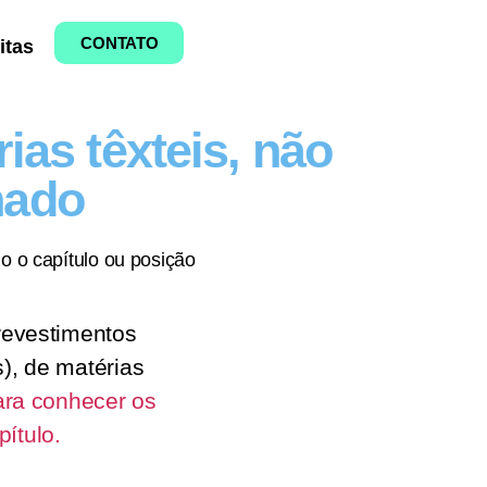
CONTATO
itas
ias têxteis, não
nado
o o capítulo ou posição
revestimentos
), de matérias
ara conhecer os
ítulo.