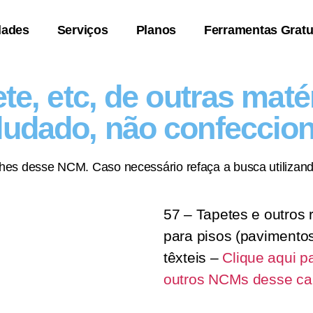
dades
Serviços
Planos
Ferramentas Gratu
te, etc, de outras matér
ludado, não confeccio
lhes desse NCM. Caso necessário refaça a busca utilizand
57 – Tapetes e outros 
para pisos (pavimentos
têxteis –
Clique aqui p
outros NCMs desse cap