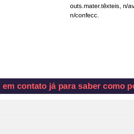
outs.mater.têxteis, n/a
n/confecc.
e em contato já para saber como p