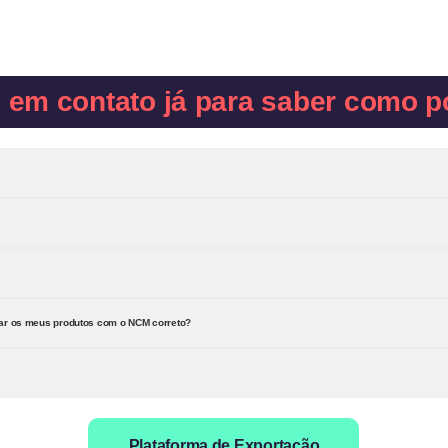
e em contato já para saber como p
rar os meus produtos com o NCM correto?
Plataforma de Exportação