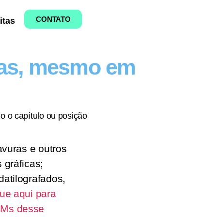
CONTATO
itas
dias, mesmo em
o o capítulo ou posição
ravuras e outros
 gráficas;
datilografados,
que aqui para
CMs desse