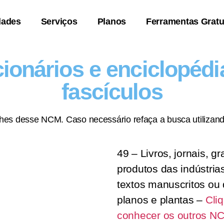
dades
Serviços
Planos
Ferramentas Gratu
cionários e enciclopé
fascículos
lhes desse NCM. Caso necessário refaça a busca utilizand
49 – Livros, jornais, g
produtos das indústrias
textos manuscritos ou 
planos e plantas –
Cli
conhecer os outros N