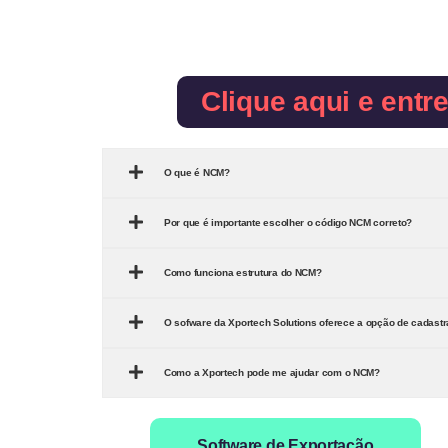
Clique aqui e entr
O que é NCM?
Por que é importante escolher o código NCM correto?
Como funciona estrutura do NCM?
O sofware da Xportech Solutions oferece a opção de cadast
Como a Xportech pode me ajudar com o NCM?
Software de Exportação