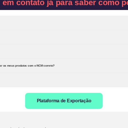
e em contato já para saber como p
rar os meus produtos com o NCM correto?
Plataforma de Exportação