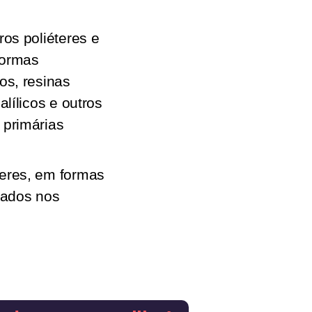
ros poliéteres e
formas
os, resinas
alílicos e outros
 primárias
teres, em formas
icados nos