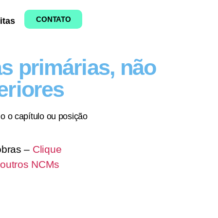
CONTATO
itas
s primárias, não
eriores
o o capítulo ou posição
obras –
Clique
 outros NCMs