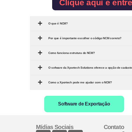
Clique aqui e entr
O que é NCM?
Por que é importante escolher o código NCM correto?
Como funciona estrutura do NCM?
O sofware da Xportech Solutions oferece a opção de cadast
Como a Xportech pode me ajudar com o NCM?
Software de Exportação
Mídias Sociais
Contato