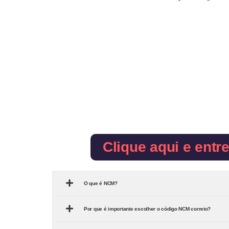
Clique aqui e entr
O que é NCM?
Por que é importante escolher o código NCM correto?