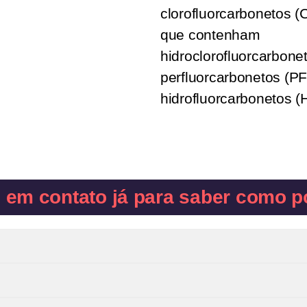
clorofluorcarbonetos 
que contenham
hidroclorofluorcarbone
perfluorcarbonetos (P
hidrofluorcarbonetos 
e em contato já para saber como p