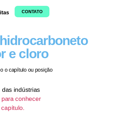
CONTATO
itas
 hidrocarboneto
r e cloro
o o capítulo ou posição
 das indústrias
i para conhecer
capítulo.