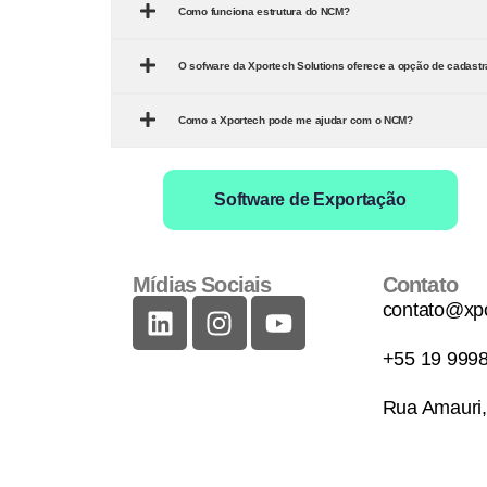
Como funciona estrutura do NCM?
O sofware da Xportech Solutions oferece a opção de cadast
Como a Xportech pode me ajudar com o NCM?
Software de Exportação
Mídias Sociais
Contato
contato@xpo
+55 19 999
Rua Amauri,