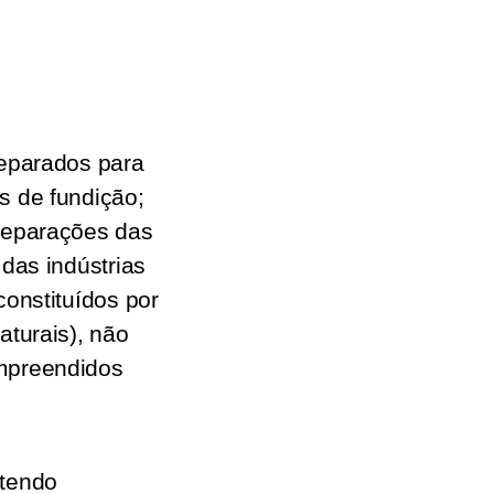
reparados para
s de fundição;
reparações das
 das indústrias
constituídos por
aturais), não
mpreendidos
ntendo