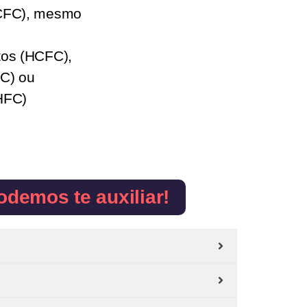
(CFC), mesmo
tos (HCFC),
FC) ou
(HFC)
odemos te auxiliar!