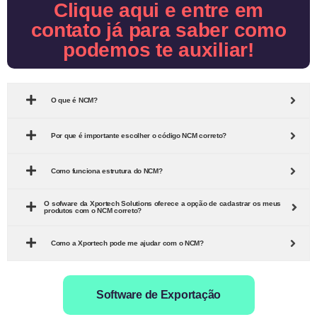
Clique aqui e entre em
contato já para saber como
podemos te auxiliar!
O que é NCM?
Por que é importante escolher o código NCM correto?
Como funciona estrutura do NCM?
O sofware da Xportech Solutions oferece a opção de cadastrar os meus
produtos com o NCM correto?
Como a Xportech pode me ajudar com o NCM?
Software de Exportação