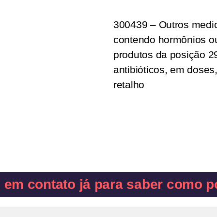
300439 – Outros medi
contendo hormônios ou
produtos da posição 2
antibióticos, em doses
retalho
e em contato já para saber como p