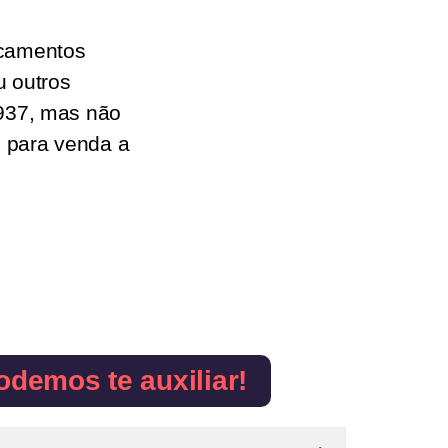
camentos
 outros
937, mas não
, para venda a
odemos te auxiliar!