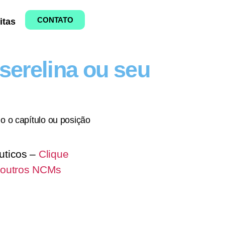
CONTATO
itas
erelina ou seu
o o capítulo ou posição
uticos –
Clique
 outros NCMs