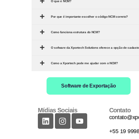
O que é NCM?
Por que é importante escolher o código NCM correto?
Como funciona estrutura do NCM?
O sofware da Xportech Solutions oferece a opção de cadast
Como a Xportech pode me ajudar com o NCM?
Software de Exportação
Mídias Sociais
Contato
contato@xpo
+55 19 999