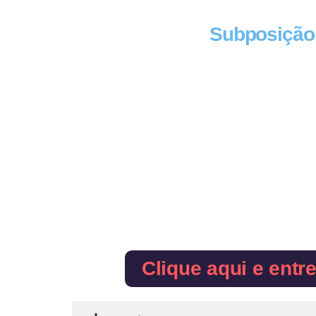
Subposição
Clique aqui e entr